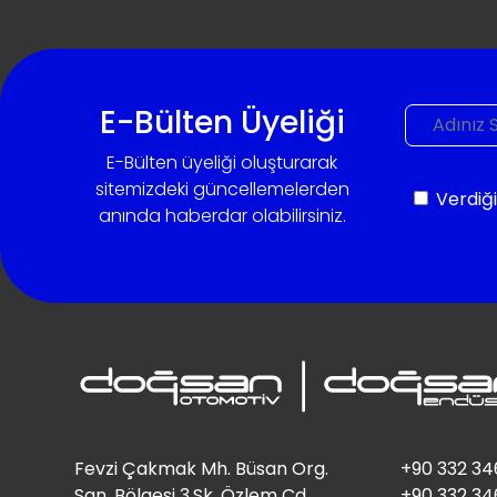
E-Bülten Üyeliği
E-Bülten üyeliği oluşturarak
sitemizdeki güncellemelerden
Verdiği
anında haberdar olabilirsiniz.
Fevzi Çakmak Mh. Büsan Org.
+90 332 34
San. Bölgesi 3.Sk. Özlem Cd.
+90 332 34