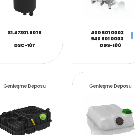
81.47301.6075
400 501 0003
940 501 0003
A940 501 0003
DSC-107
DGS-100
ZG.00355-0008
Genleşme Deposu
Genleşme Deposu