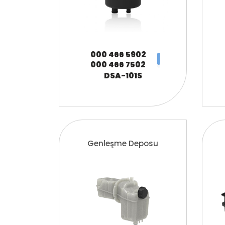
000 466 5902
000 466 7502
000 466 8502
DSA-101S
A000 466 5902
A000 466 7502
A000 466 8502
ZG.03043-0008
Genleşme Deposu