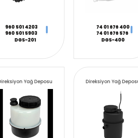
960 501 4203
74 01 676 400
960 501 5903
74 01 676 576
A960 501 4303
1676400
DGS-201
DGS-400
A960 501 5903
1676576
ZG.00357-0008
960 501 4203
960 501 8703
A960 501 4203
A960 501 8703
Direksiyon Yağ Deposu
Direksiyon Yağ Depos
960 501 4103
960 501 8003
A960 501 4103
A960 501 8003