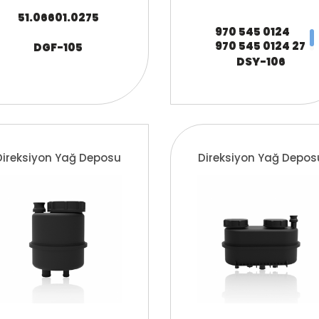
51.06601.0275
970 545 0124
970 545 0124 27
DGF-105
A970 545 0124
DSY-106
ZG.20625-0008
Direksiyon Yağ Deposu
Direksiyon Yağ Depos