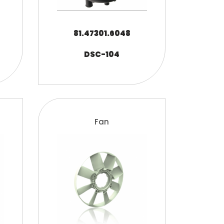
81.47301.6048
DSC-104
Fan