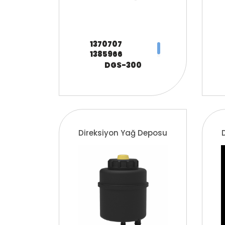
1370707
1385966
1421090
DGS-300
1482688
1492421
1894478
1855164
ZG.00346-0008
Direksiyon Yağ Deposu