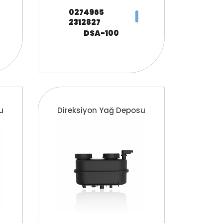
0274965
2312827
274965
DSA-100
RAK3233
655644
1017435
3600254000
4254 8853
6158 5775
9319 3415
u
Direksiyon Yağ Deposu
9380 5623
81.47301.6030
85.40000.3315
N1.01101.9621
000 466 3802
000 466 4502
000 466 5502
000 466 6202
A000 466 3802
A000 466 4502
A000 466 5502
A000 466 6202