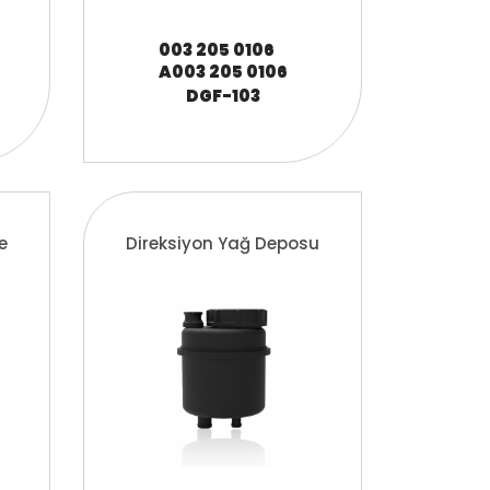
003 205 0106
A003 205 0106
DGF-103
e
Direksiyon Yağ Deposu