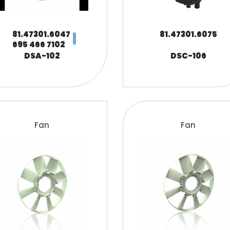
81.47301.6047
81.47301.6075
695 466 7102
A695 466 7102
DSA-102
DSC-106
1076236
Fan
Fan