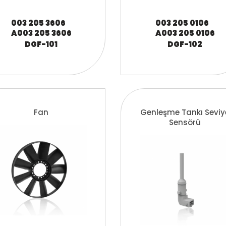
003 205 3606
003 205 0106
A003 205 3606
A003 205 0106
DGF-101
DGF-102
Fan
Genleşme Tankı Seviy
Sensörü